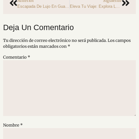
Anterior
Siguiente
Escapada De Lujo En Guatapé: Glamping Con Toque Exclusivo
Eleva Tu Viaje: Explora La Fusión De Hoteles De Lujo Y Conciencia Ecológica En Guatapé
Deja Un Comentario
Tu dirección de correo electrónico no será publicada.
Los campos
obligatorios están marcados con
*
Comentario
*
Nombre
*