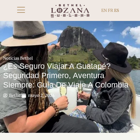
EN
FR
ES
Noticias Bethel
¿Es Seguro Viajar A Guatapé?
Seguridad Primero, Aventura
Siempre: Guía De Viaje A Colombia
Bethel
mayo 2, 2024