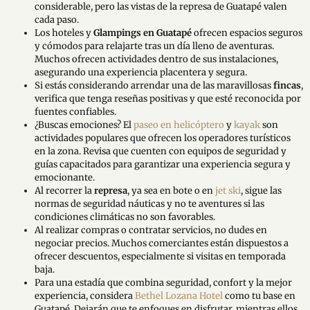
considerable, pero las vistas de la represa de Guatapé valen
cada paso.
Los hoteles y
Glampings en Guatapé
ofrecen espacios seguros
y cómodos para relajarte tras un día lleno de aventuras.
Muchos ofrecen actividades dentro de sus instalaciones,
asegurando una experiencia placentera y segura.
Si estás considerando arrendar una de las maravillosas
fincas
,
verifica que tenga reseñas positivas y que esté reconocida por
fuentes confiables.
¿Buscas emociones? El
paseo en helicóptero
y
kayak
son
actividades populares que ofrecen los operadores turísticos
en la zona. Revisa que cuenten con equipos de seguridad y
guías capacitados para garantizar una experiencia segura y
emocionante.
Al recorrer la
represa
, ya sea en bote o en
jet ski
, sigue las
normas de seguridad náuticas y no te aventures si las
condiciones climáticas no son favorables.
Al realizar compras o contratar servicios, no dudes en
negociar precios. Muchos comerciantes están dispuestos a
ofrecer descuentos, especialmente si visitas en temporada
baja.
Para una estadía que combina seguridad, confort y la mejor
experiencia, considera
Bethel Lozana Hotel
como tu base en
Guatapé. Dejarán que te enfoques en disfrutar, mientras ellos