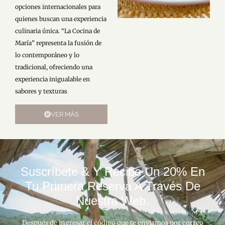
opciones internacionales para
quienes buscan una experiencia
culinaria única. “La Cocina de
María” representa la fusión de
lo contemporáneo y lo
tradicional, ofreciendo una
experiencia inigualable en
sabores y texturas
VER MÁS
Suscríbete & Y Recibe Un 20% En
Tu Primera Reserva A Través De
Nuestra Web.
Después de ingresar el código que te enviamos por correo