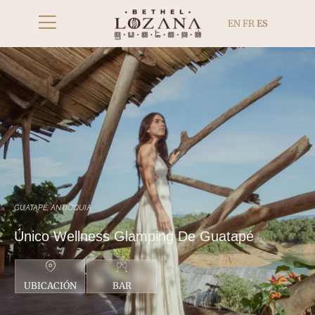
EN
FR
ES
GUATAPÉ, ANTIOQUIA
Único Wellness Glamping De Guatapé
UBICACIÓN
BAR