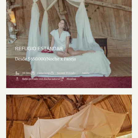
REFUGIO ESTÁNDAR
Desde $650.000/Noche x Pareja
Ver más
70 Mts
Cama king
Jacuzzi Privado
Sauna
Baño privado con ducha natural
Minibar