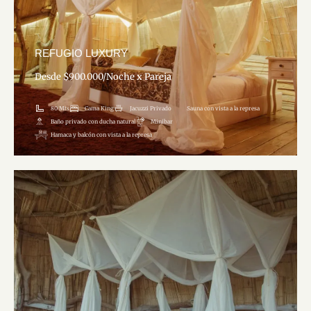
REFUGIO LUXURY
Desde $900.000/Noche x Pareja
Ver Más
80 Mts
Cama King
Jacuzzi Privado
Sauna con vista a la represa
Baño privado con ducha natural
Minibar
Hamaca y balcón con vista a la represa