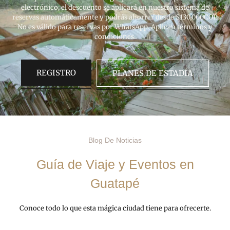
electrónico, el descuento se aplicará en nuestro sistema de
reservas automáticamente y podrás ahorrar desde $130,000COP.
No es válido para reservas por WhatsApp. Aplican términos y
condiciones.
REGISTRO
PLANES DE ESTADÍA
Blog De Noticias
Guía de Viaje y Eventos en
Guatapé
Conoce todo lo que esta mágica ciudad tiene para ofrecerte.