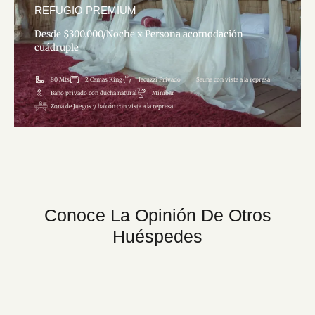
REFUGIO PREMIUM
Desde $300.000/Noche x Persona acomodación
cuádruple
Ver Detalles
80 Mts
2 Camas King
Jacuzzi Privado
Sauna con vista a la represa
Baño privado con ducha natural
Minibar
Zona de Juegos y balcón con vista a la represa
Conoce La Opinión De Otros
Huéspedes