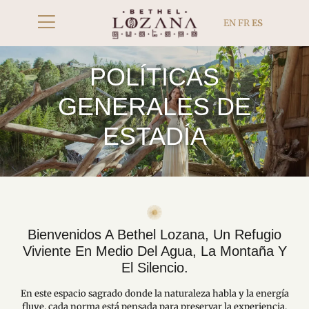
EN
FR
ES
POLÍTICAS
GENERALES DE
ESTADÍA
Bienvenidos A Bethel Lozana, Un Refugio
Viviente En Medio Del Agua, La Montaña Y
El Silencio.
En este espacio sagrado donde la naturaleza habla y la energía
fluye, cada norma está pensada para preservar la experiencia,